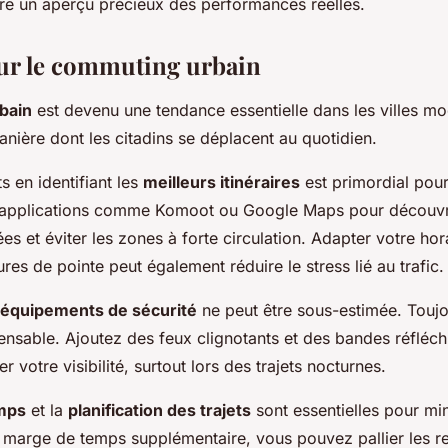
re un aperçu précieux des performances réelles.
ur le commuting urbain
bain
est devenu une tendance essentielle dans les villes m
anière dont les citadins se déplacent au quotidien.
ts en identifiant les
meilleurs itinéraires
est primordial pour
es applications comme Komoot ou Google Maps pour découvri
es et éviter les zones à forte circulation. Adapter votre hor
es de pointe peut également réduire le stress lié au trafic.
équipements de sécurité
ne peut être sous-estimée. Toujo
ensable. Ajoutez des feux clignotants et des bandes réfléch
r votre visibilité, surtout lors des trajets nocturnes.
emps
et la
planification des trajets
sont essentielles pour min
 marge de temps supplémentaire, vous pouvez pallier les r