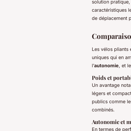
solution pratique,
caractéristiques l
de déplacement pl
Comparaison
Les vélos pliants
uniques qui en am
l’
autonomie
, et l
Poids et portabi
Un avantage notab
légers et compacts
publics comme les 
combinés.
Autonomie et 
En termes de perf