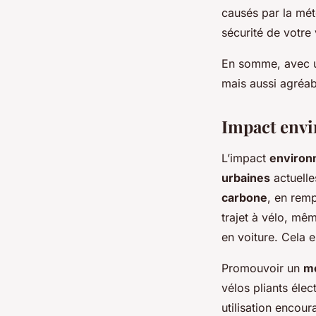
causés par la mété
sécurité de votre 
En somme, avec u
mais aussi agréab
Impact envi
L’impact
environ
urbaines
actuelle
carbone
, en remp
trajet à vélo, mê
en voiture. Cela e
Promouvoir un
mo
vélos pliants élec
utilisation encou