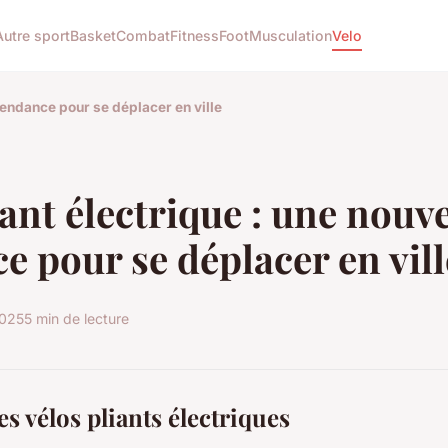
Autre sport
Basket
Combat
Fitness
Foot
Musculation
Velo
 tendance pour se déplacer en ville
iant électrique : une nouve
e pour se déplacer en vill
2025
5 min de lecture
s vélos pliants électriques