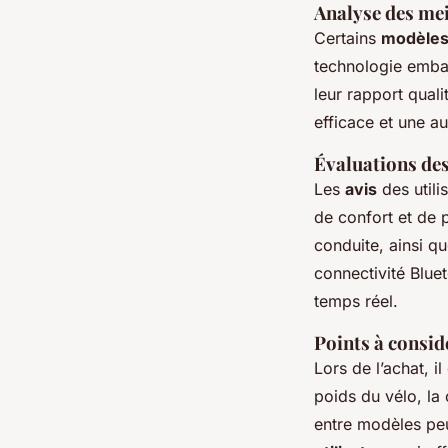
Analyse des me
Certains
modèle
technologie embar
leur rapport qualit
efficace et une a
Évaluations des
Les
avis
des utili
de confort et de pr
conduite, ainsi qu
connectivité Blue
temps réel.
Points à considé
Lors de l’achat, i
poids du vélo, la
entre modèles peu