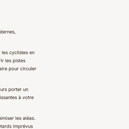
odernes,
 les cyclistes en
r les pistes
aire pour circuler
urs porter un
issantes à votre
imiser les aléas.
etards imprévus