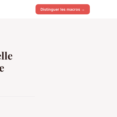
Distinguer les macros →
lle
e