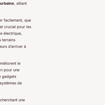
 urbaine
, alliant
er facilement, que
t crucial pour les
e électrique,
 terrains
eurs d’arriver à
méliorent le
don pour une
e gadgets
s systèmes de
recherchant une