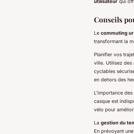
utilisateur
qui off
Conseils po
Le
commuting ur
transformant la m
Planifier vos traje
ville. Utilisez d
cyclables sécurisé
en dehors des heur
L’importance des
casque est indisp
vélo pour améliore
La
gestion du t
En prévoyant une