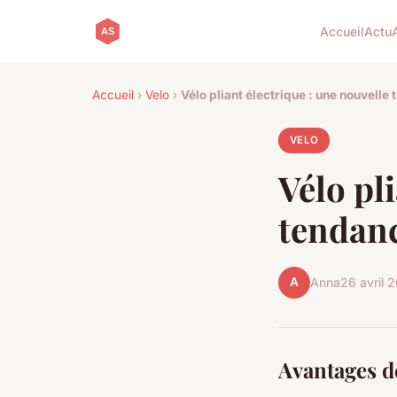
Accueil
Actu
Accueil
›
Velo
›
Vélo pliant électrique : une nouvelle
VELO
Vélo pl
tendanc
A
Anna
26 avril 
Avantages de