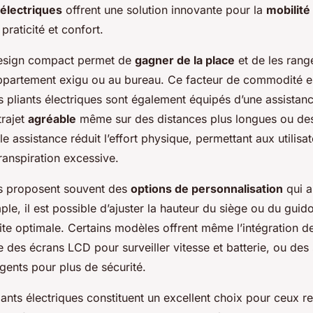
 électriques
offrent une solution innovante pour la
mobilité
raticité et confort.
 design compact permet de
gagner de la place
et de les rang
ppartement exigu ou au bureau. Ce facteur de commodité es
s pliants électriques sont également équipés d’une assistanc
trajet
agréable
même sur des distances plus longues ou des
le assistance réduit l’effort physique, permettant aux utilisat
ranspiration excessive.
os proposent souvent des
options de personnalisation
qui a
ple, il est possible d’ajuster la hauteur du siège ou du gui
te optimale. Certains modèles offrent même l’intégration d
 des écrans LCD pour surveiller vitesse et batterie, ou de
ligents pour plus de sécurité.
liants électriques constituent un excellent choix pour ceux 