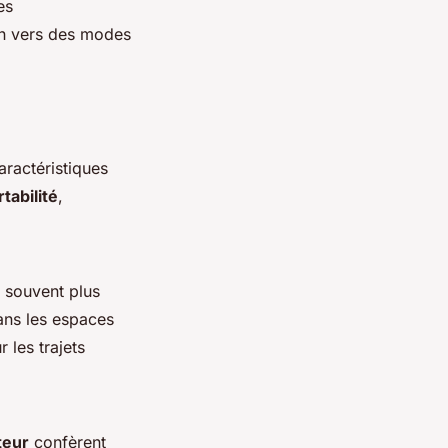
es
ion vers des modes
ractéristiques
tabilité
,
nt souvent plus
dans les espaces
 les trajets
eur
confèrent