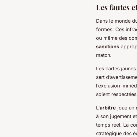
Les fautes e
Dans le monde d
formes. Ces infra
ou même des comp
sanctions
appropr
match.
Les cartes jaunes 
sert d’avertissem
l’exclusion imméd
soient respectées 
L’
arbitre
joue un r
à son jugement et
temps réel. La co
stratégique des é