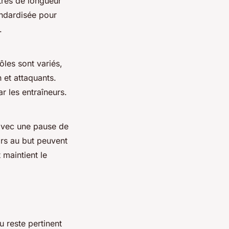
ètres de longueur
andardisée pour
.
les sont variés,
 et attaquants.
r les entraîneurs.
avec une pause de
irs au but peuvent
 maintient le
u reste pertinent