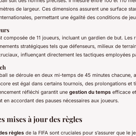
tball suit des normes précises. Il mesure entre 100 et 110 m
 mètres de largeur. Ces dimensions assurent une surface st
nternationales, permettant une égalité des conditions de jeu
eurs
 composée de 11 joueurs, incluant un gardien de but. Les rô
nements stratégiques tels que défenseurs, milieux de terrain
ruciaux, influençant directement les tactiques employées pa
ch
ball se déroule en deux mi-temps de 45 minutes chacune, 
score est égal dans certains tournois, des prolongations et t
gencement réfléchi garantit une
gestion du temps
efficace et
ut en accordant des pauses nécessaires aux joueurs.
s mises à jour des règles
des règles
de la FIFA sont cruciales pour s’assurer que le je