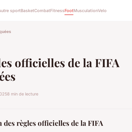
Autre sport
Basket
Combat
Fitness
Foot
Musculation
Velo
iquées
es officielles de la FIFA
ées
2025
8 min de lecture
 des règles officielles de la FIFA