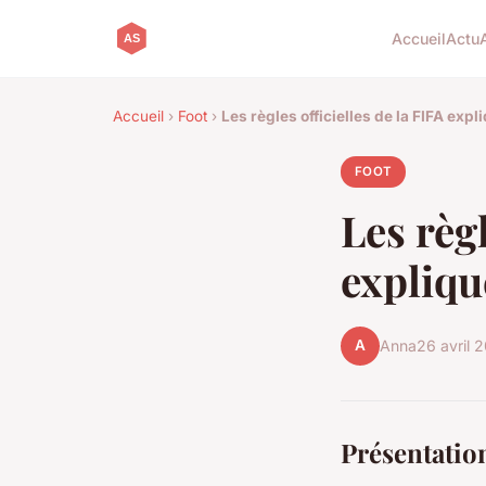
Accueil
Actu
Accueil
›
Foot
›
Les règles officielles de la FIFA expl
FOOT
Les règl
expliqu
A
Anna
26 avril 
Présentation